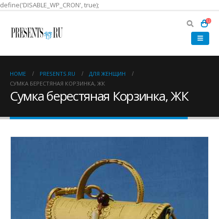
define('DISABLE_WP_CRON', true);
HOME
PRESENTS.RU
ДЛЯ ЖЕНЩИН
СУМКА БЕРЕСТЯНАЯ КОРЗИНКА, ЖК
Сумка берестяная Корзинка, ЖК