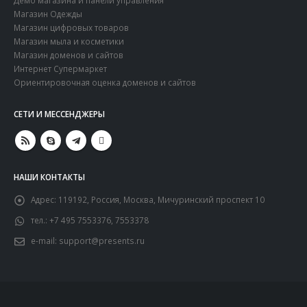
Магазин Одежды
Магазин цифровых товаров
Магазин мыла и косметики
Магазин доменов и сайтов
Интернет Супермаркет
Ориентировочная оценка доменов и сайтов
СЕТИ И МЕCСЕНДЖЕРЫ
НАШИ КОНТАКТЫ
Адрес:
119192, Россия, Москва, Мичуринский проспект 10
тел.:
+7 495 7553376, 7553378
e-mail:
support@presents.ru