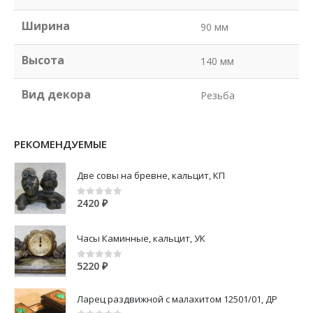
Ширина
90 мм
Высота
140 мм
Вид декора
Резьба
РЕКОМЕНДУЕМЫЕ
Две совы на бревне, кальцит, КП
2420
₽
0
out of 5
Часы Каминные, кальцит, УК
5220
₽
0
out of 5
Ларец раздвижной с малахитом 12501/01, ДР