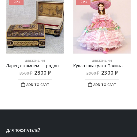
-20%
-21%
ДЛЯ ЖЕНЩИН
ДЛЯ ЖЕНЩИН
Ларец с камнем — родонит, 01606-20
Кукла-шкатулка Полина — ШК 5
2800
₽
2300
₽
3500
₽
2900
₽
ADD TO CART
ADD TO CART
ДЛЯ ПОКУПАТЕЛЕЙ