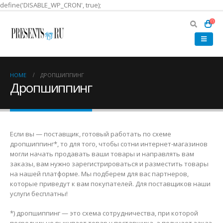
define('DISABLE_WP_CRON', true);
HOME
ДРОПШИППИНГ
Дропшиппинг
Если вы — поставщик, готовый работать по схеме
дропшиппинг*, то для того, чтобы сотни интернет-магазинов
могли начать продавать ваши товары и направлять вам
заказы, вам нужно зарегистрироваться и разместить товары
на нашей платформе. Мы подберем для вас партнеров,
которые приведут к вам покупателей. Для поставщиков наши
услуги бесплатны!
*) дропшиппинг — это схема сотрудничества, при которой
посредник не выкупает товар у поставщика, а получает заказ