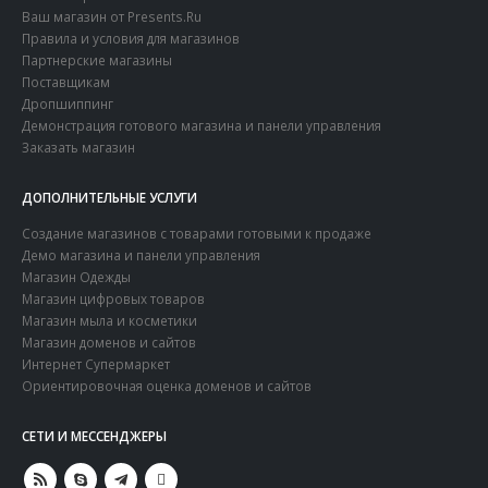
Ваш магазин от Presents.Ru
Правила и условия для магазинов
Партнерские магазины
Поставщикам
Дропшиппинг
Демонстрация готового магазина и панели управления
Заказать магазин
ДОПОЛНИТЕЛЬНЫЕ УСЛУГИ
Создание магазинов с товарами готовыми к продаже
Демо магазина и панели управления
Магазин Одежды
Магазин цифровых товаров
Магазин мыла и косметики
Магазин доменов и сайтов
Интернет Супермаркет
Ориентировочная оценка доменов и сайтов
СЕТИ И МЕCСЕНДЖЕРЫ