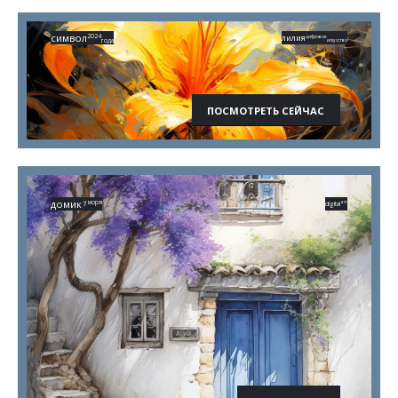
символ
2024
лилия
цифровое
года
искусство
ПОСМОТРЕТЬ СЕЙЧАС
домик
у моря
art
digital