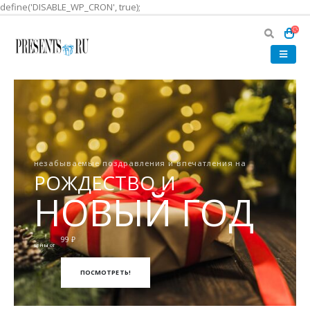
define('DISABLE_WP_CRON', true);
незабываемые поздравления и впечатления на
РОЖДЕСТВО И
НОВЫЙ ГОД
99 ₽
цены от
ПОСМОТРЕТЬ!