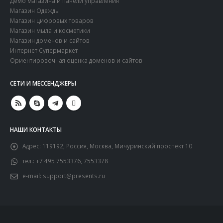
Демо магазина и панели управления
Магазин Одежды
Магазин цифровых товаров
Магазин мыла и косметики
Магазин доменов и сайтов
Интернет Супермаркет
Ориентировочная оценка доменов и сайтов
СЕТИ И МЕCСЕНДЖЕРЫ
НАШИ КОНТАКТЫ
Адрес:
119192, Россия, Москва, Мичуринский проспект 10
тел.:
+7 495 7553376, 7553378
e-mail:
support@presents.ru