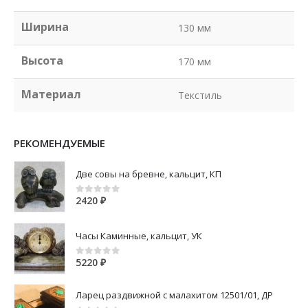
Ширина
130 мм
Высота
170 мм
Материал
Текстиль
РЕКОМЕНДУЕМЫЕ
Две совы на бревне, кальцит, КП
2420
₽
0
out of 5
Часы Каминные, кальцит, УК
5220
₽
0
out of 5
Ларец раздвижной с малахитом 12501/01, ДР