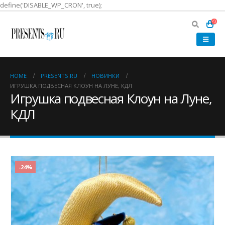
define('DISABLE_WP_CRON', true);
HOME
PRESENTS.RU
НОВИНКИ
ИГРУШКА ПОДВЕСНАЯ КЛОУН НА ЛУНЕ, КДЛ
Игрушка подвесная Клоун на Луне,
КДЛ
-24%